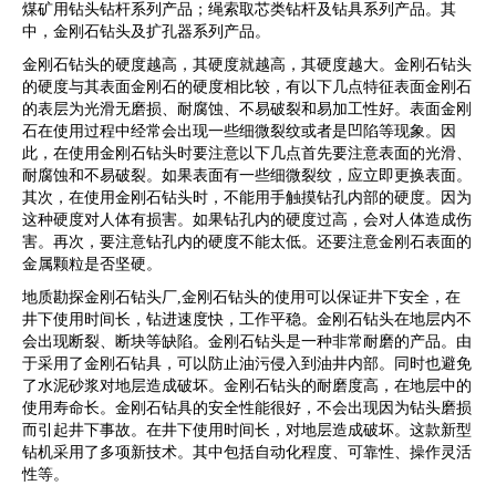
煤矿用钻头钻杆系列产品；绳索取芯类钻杆及钻具系列产品。其
中，金刚石钻头及扩孔器系列产品。
金刚石钻头的硬度越高，其硬度就越高，其硬度越大。金刚石钻头
的硬度与其表面金刚石的硬度相比较，有以下几点特征表面金刚石
的表层为光滑无磨损、耐腐蚀、不易破裂和易加工性好。表面金刚
石在使用过程中经常会出现一些细微裂纹或者是凹陷等现象。因
此，在使用金刚石钻头时要注意以下几点首先要注意表面的光滑、
耐腐蚀和不易破裂。如果表面有一些细微裂纹，应立即更换表面。
其次，在使用金刚石钻头时，不能用手触摸钻孔内部的硬度。因为
这种硬度对人体有损害。如果钻孔内的硬度过高，会对人体造成伤
害。再次，要注意钻孔内的硬度不能太低。还要注意金刚石表面的
金属颗粒是否坚硬。
地质勘探金刚石钻头厂,金刚石钻头的使用可以保证井下安全，在
井下使用时间长，钻进速度快，工作平稳。金刚石钻头在地层内不
会出现断裂、断块等缺陷。金刚石钻头是一种非常耐磨的产品。由
于采用了金刚石钻具，可以防止油污侵入到油井内部。同时也避免
了水泥砂浆对地层造成破坏。金刚石钻头的耐磨度高，在地层中的
使用寿命长。金刚石钻具的安全性能很好，不会出现因为钻头磨损
而引起井下事故。在井下使用时间长，对地层造成破坏。这款新型
钻机采用了多项新技术。其中包括自动化程度、可靠性、操作灵活
性等。