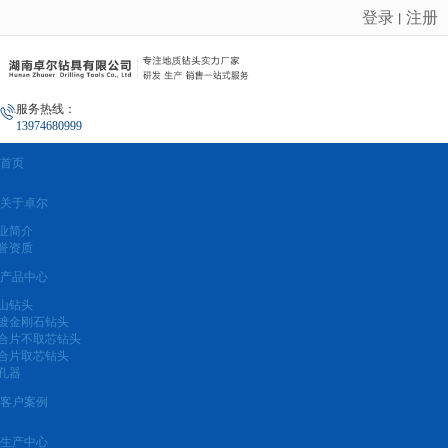
登录
注册
丨
很遗憾，因您的浏览器版本过低导致无法获得最佳浏览体验，推荐下载安装谷歌浏览器！
服务热线：
13974680999
首页
关于卓尔
业简介
誉资质
产品中心
山钻头
镀金刚石钻头
合片不取芯钻头
合片取芯钻头
孔器
客户案例
生产中心