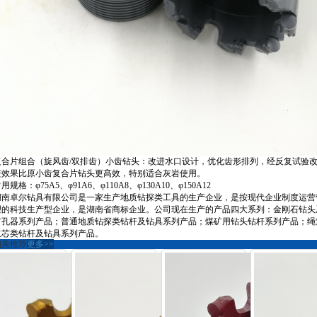
复合片组合（旋风齿/双排齿）小齿钻头：改进水口设计，优化齿形排列，经反复试验
进效果比原小齿复合片钻头更髙效，特别适合灰岩使用。
用规格：φ75A5、φ91A6、φ110A8、φ130A10、φ150A12
湖南卓尔钻具有限公司是一家生产地质钻探类工具的生产企业，是按现代企业制度运营
理的科技生产型企业，是湖南省商标企业。公司现在生产的产品四大系列：金刚石钻头
扩孔器系列产品；普通地质钻探类钻杆及钻具系列产品；煤矿用钻头钻杆系列产品；绳
取芯类钻杆及钻具系列产品。
相关推荐
更多>>