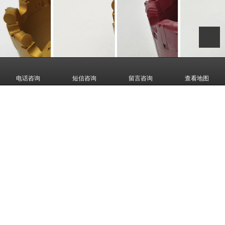
电话咨询
短信咨询
留言咨询
查看地图
合片钻头（平片）
复合片跟管（扩孔）钻头
复合片钻头（波纹片）
菠萝复合片钻头
湖南卓尔钻具有限公司,专营
矿山钻头Mine drill bits
复合片不取芯钻头The compo
site sheet does not take the core
复合片取芯钻头Composite piece coring drill bits
热压
钻头Hot press drill bits
电镀金刚石钻头Electroplated diamond drill bits
扩孔器Reame
r
钻杆钻具Drill pipes and tools
等业务,有意向的客户请咨询我们，联系电话：
139
74680999
CopyRight © 版权所有:
湖南卓尔钻具有限公司
网站地图
XML
备案号:
湘ICP备2
023005860号-1