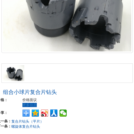
组合小球片复合片钻头
价格：
价格面议
更多信息
分享：
上一条：
复合片钻头（平片）
下一条：
螺旋体复合片钻头