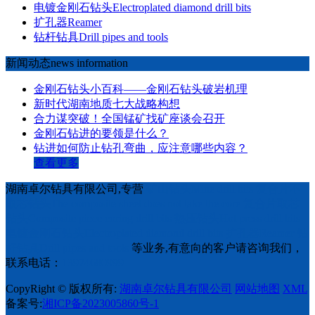
电镀金刚石钻头Electroplated diamond drill bits
扩孔器Reamer
钻杆钻具Drill pipes and tools
新闻动态news information
金刚石钻头小百科——金刚石钻头破岩机理
新时代湖南地质七大战略构想
合力谋突破！全国锰矿找矿座谈会召开
金刚石钻进的要领是什么？
钻进如何防止钻孔弯曲，应注意哪些内容？
查看更多
湖南卓尔钻具有限公司,专营
矿山钻头Mine drill bits
复合片不
取芯钻头The composite sheet does not take the core
复合片取芯
钻头Composite piece coring drill bits
热压钻头Hot press drill bits
电镀金刚石钻头Electroplated diamond drill bits
扩孔器Reamer
钻
杆钻具Drill pipes and tools
等业务,有意向的客户请咨询我们，
联系电话：
13974680999
CopyRight © 版权所有:
湖南卓尔钻具有限公司
网站地图
XML
备案号:
湘ICP备2023005860号-1