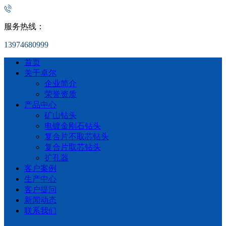
服务热线：
13974680999
首页
关于卓尔
企业简介
荣誉资质
产品中心
矿山钻头
电镀金刚石钻头
复合片不取芯钻头
复合片取芯钻头
扩孔器
客户案例
生产中心
客户提问
新闻动态
联系我们