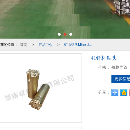
当前的位置：
首页
产品中心
矿山钻头Mine drill bits
>
>
41钎杆钻头
价格：
价格面议
更多信
分享：