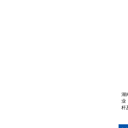
湖
业
杆